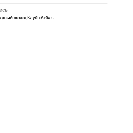
ПИСЬ
.Горный поход Клуб «Агба» .