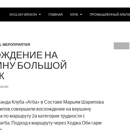
ПЕРЕЙТИ К СОДЕРЖИМОМУ
ENGLISH VERSION
ГЛАВНАЯ
КЛУБ
ПРОМЫШЛЕННЫЙ АЛЬП
Б
,
МЕРОПРИЯТИЯ
ЖДЕНИЕ НА
ИНУ БОЛЬШОЙ
К
JAMIK
оманда Клуба «Агба» в Составе Марьям Шарипова
ипов совершили восхождение на вершину
 по маршруту 2а категории трудности с
агба. Подход к маршруту через Ходжа Оби гарм
е.