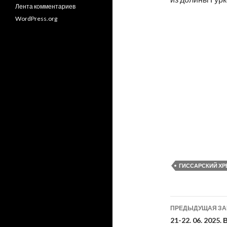
Лента комментариев
WordPress.org
ГИССАРСКИЙ ХР
Навигац
ПРЕДЫДУЩАЯ З
по
21-22. 06. 2025