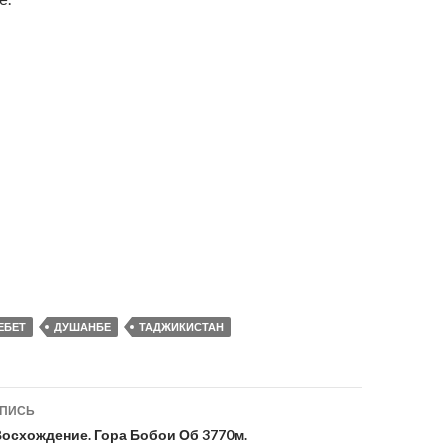
ЕБЕТ
ДУШАНБЕ
ТАДЖИКИСТАН
ия
АПИСЬ
. Восхождение. Гора Бобои Об 3770м.