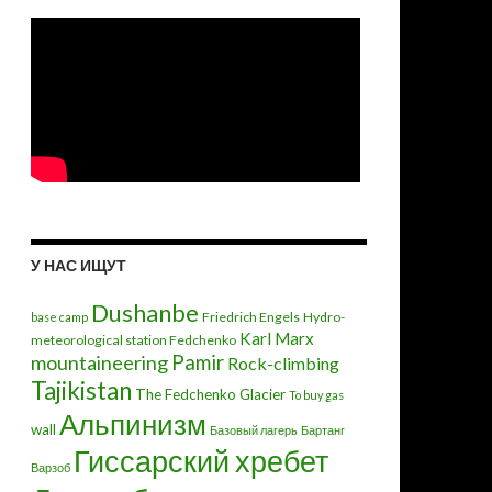
У НАС ИЩУТ
Dushanbe
Friedrich Engels
Hydro-
base camp
Karl Marx
meteorological station Fedchenko
mountaineering
Pamir
Rock-climbing
Tajikistan
The Fedchenko Glacier
To buy gas
Альпинизм
wall
Базовый лагерь
Бартанг
Гиссарский хребет
Варзоб