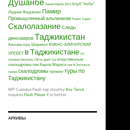
Душанбе
Клуб "Ахба"
Замин Карор 2012
Памир
Ледник Федченко
Промышленный альпинизм
Ромит
Сарез
Скалолазание
Следы
Таджикистан
динозавров
Ширкент
ЮЖНО-АЛИЧУРСКИЙ
Фанские горы
в Таджикистане
ХРЕБЕТ
газ
искуственные
газовые баллоны 230 гр
джип тур
скалодромы
пик Карла Маркса
пик Ф.Энгельса
туры по
скалодромы
трекинг
сиома
Таджикистану
WP Cumulus Flash tag cloud by
Roy Tanck
requires
Flash Player
9 or better.
АРХИВЫ