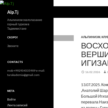
Поиск
Alp.Tj
Альпинизм скалолазание
горный туризм в
Таджикистане
АЛЬПИНИЗМ
,
КЛУ
СКОРО!
ВОСХО
Звоните
ВЕРШ
ИГИЗА
CONTACTS
mob +992934535909 e-mail:
16.02.2026
turakademia@gmail.com
13.07.2025. К
,Анатолий Шар
МЕТА
Большой Игизак
Войти
перевала Наиз
Лента записей
из долины Гурк