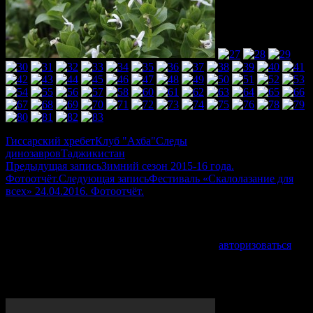
Гиссарский хребет
Клуб "Ахба"
Следы
динозавров
Таджикистан
Навигация
Предыдущая запись
Зимний сезон 2015-16 года.
Фотоотчёт.
Следующая запись
Фестиваль «Скалолазание для
по
всех» 24.04.2016. Фотоотчёт.
записям
Добавить комментарий
Для отправки комментария вам необходимо
авторизоваться
.
VIDEO