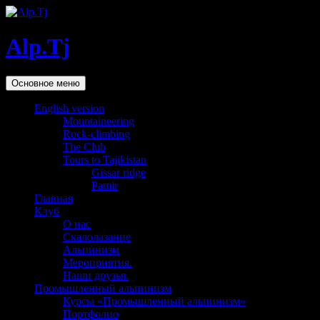
Alp.Tj
Поиск
Перейти
Основное меню
к
содержимому
English version
Mountaineering
Rock-climbing
The Club
Tours to Tajikistan
Gissar ridge
Pamir
Главная
Клуб
О нас
Скалолазание
Альпинизм
Мероприятия.
Наши друзья.
Промышленный альпинизм
Курсы «Промышленный альпинизм»
Портфолио