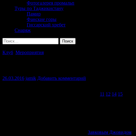
Фотогалерея промальп
Туры по Таджикистану
Памир
Фанские горы
Гиссарский хребет
Снаряж
Найти:
Клуб
,
Мероприятия
Навруз 2016
26.03.2016
jamik
Добавить комментарий
Ставшее уже традиционным мероприятие посвящённое
празднику Навруз состоялось. Были Навруз —
11
,
12
,
14
,
15
,и
вот теперь 16 уже пятый раз. Привычней когда природа
преподносит сюрпризы в виде снега или длительных дождей,
в этот раз с погодой всё было отлично, зато несколько тяжелей
экономически, но это решаемо когда есть друзья.В
мероприятии принимала участие команда Института
Предпринимательства и Сервиса, во главе с преподавателем
кафедры туризма и таможенной службы
Завковым Джовидом
.