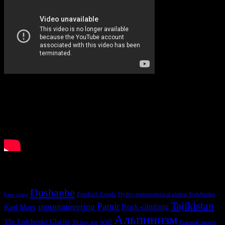
У нас ищут
Dushanbe
Friedrich Engels
Hydro-meteorological station Fedchenko
base camp
Tajikistan
Pamir
mountaineering
Karl Marx
Rock-climbing
Альпинизм
The Fedchenko Glacier
wall
To buy gas
Базовый лагерь