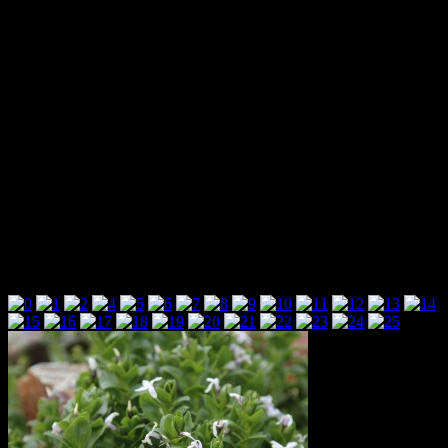
Ребята помогли, взяв на себя часть финансовой и
организационной нагрузки.
Место проведения тоже традиционно. Ширкент.
Местонахождение следов динозавров «Ширкент 2»
Во время мероприятия проводились занятия, по отработке
приёмов традиционного альпинизма, переноске
пострадавшего подручными средствами, скалолазанию,
группы ходили в радиальные походы. Для поднятия боевого
духа ,организовали мини соревнования с элементами горного
туризма и скалолазания.
Как я уже упоминал, погода была отличная и «только в
последний день горы немного поплакали, провожая нас, или
от грусти, или от радости». фото «Агба»