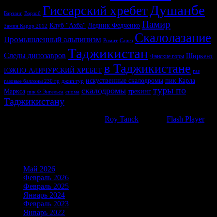
Душанбе
Гиссарский хребет
Бартанг
Варзоб
Памир
Клуб "Ахба"
Ледник Федченко
Замин Карор 2012
Скалолазание
Промышленный альпинизм
Ромит
Сарез
Таджикистан
Следы динозавров
Ширкент
Фанские горы
в Таджикистане
ЮЖНО-АЛИЧУРСКИЙ ХРЕБЕТ
газ
искуственные скалодромы
пик Карла
газовые баллоны 230 гр
джип тур
туры по
скалодромы
Маркса
трекинг
пик Ф.Энгельса
сиома
Таджикистану
WP Cumulus Flash tag cloud by
Roy Tanck
requires
Flash Player
9
or better.
Архивы
Май 2026
(6)
Февраль 2026
(21)
Февраль 2025
(21)
Январь 2024
(19)
Февраль 2023
(15)
Январь 2022
(23)