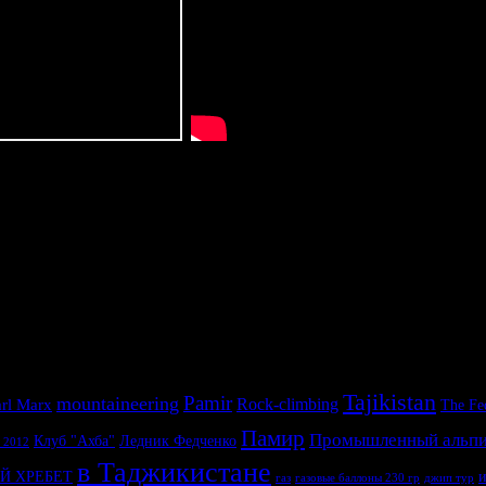
,
Tajikistan
Pamir
mountaineering
rl Marx
Rock-climbing
The Fe
Памир
Промышленный альп
Клуб "Ахба"
Ледник Федченко
 2012
в Таджикистане
и
Й ХРЕБЕТ
газ
газовые баллоны 230 гр
джип тур