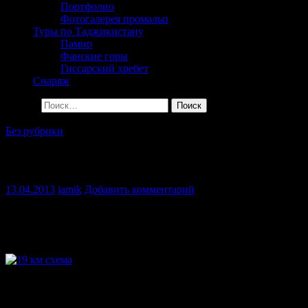
Портфолио
Фотогалерея промальп
Туры по Таджикистану
Памир
Фанские горы
Гиссарский хребет
Снаряж
Найти:
Без рубрики
Описание маршрутов.19км.
13.04.2013
jamik
Добавить комментарий
Шафти-мичгон. Варзоб – Айни 19.1 км.
О
писания составлены Тимуром Джурабаевым.
1.
Dependance
Day
:
Маршрут преодолевается с использованием 5
промежуточных точек страховки между пунктами 14, количеств
пункта. Крутизна маршрута 75-85 градусов. Протяженность мар