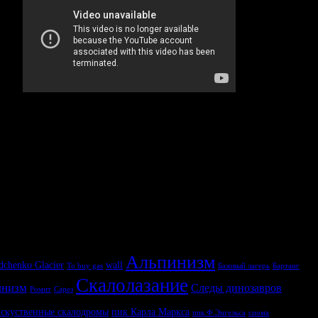
Альпинизм
dchenko Glacier
wall
To buy gas
Базовый лагерь
Бартанг
Скалолазание
инизм
Следы динозавров
Ромит
Сарез
скуственные скалодромы
пик Карла Маркса
пик Ф.Энгельса
сиома