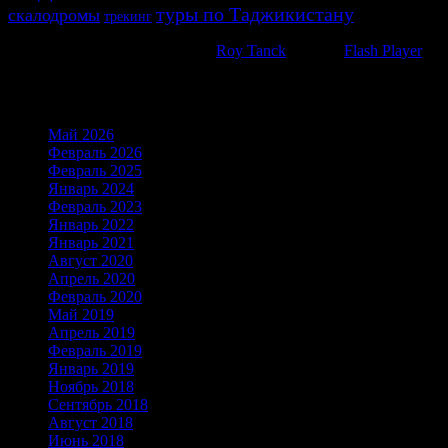
туры по Таджикистану
скалодромы
трекинг
WP Cumulus Flash tag cloud by
Roy Tanck
requires
Flash Player
9 or
Архивы
Май 2026
(6)
Февраль 2026
(21)
Февраль 2025
(21)
Январь 2024
(19)
Февраль 2023
(15)
Январь 2022
(23)
Январь 2021
(16)
Август 2020
(1)
Апрель 2020
(2)
Февраль 2020
(2)
Май 2019
(18)
Апрель 2019
(1)
Февраль 2019
(1)
Январь 2019
(1)
Ноябрь 2018
(1)
Сентябрь 2018
(1)
Август 2018
(2)
Июнь 2018
(2)