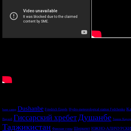
У нас ищут
Dushanbe
Ka
Friedrich Engels
Hydro-meteorological station Fedchenko
base camp
Душанбе
Гиссарский хребет
Варзоб
Замин Карор
Таджикистан
Ширкент
ЮЖНО-АЛИЧУРСКИ
Фанские горы