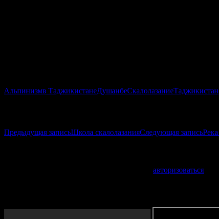
14.
Project
:
Маршрут преодолевается с использованием 50-ти ме
«
Better
Days
»), расстояние между пунктами страховки 25 метро
является прохождение отвесной стены по наклонной трещине. К
15.
Birds
Nest
:
маршрут преодолевается и использованием 50-ти
страховки 11, количество пунктов на маршруте 2. Ключевым уч
Протяженность 75 метров, прохождение маршрута занимает 1.5 
Альпинизм
в Таджикистане
Душанбе
Скалолазание
Таджикистан
Навигация по записям
Предыдущая запись
Школа скалолазания
Следующая запись
Река
Добавить комментарий
Для отправки комментария вам необходимо
авторизоваться
.
VIDEO