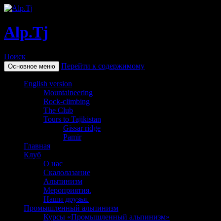
Alp.Tj
Поиск
Перейти к содержимому
Основное меню
English version
Mountaineering
Rock-climbing
The Club
Tours to Tajikistan
Gissar ridge
Pamir
Главная
Клуб
О нас
Скалолазание
Альпинизм
Мероприятия.
Наши друзья.
Промышленный альпинизм
Курсы «Промышленный альпинизм»