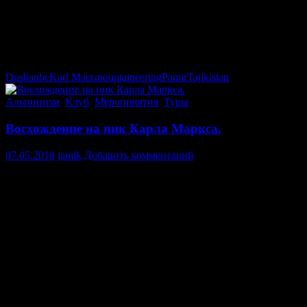
Time. Climbing season in this area lasts from July 10 to August 30. Th
Members of the expedition. Theoretically take part in the expedition
preliminary training in the Club. (we therefore declare for a long time 
To learn more about the expedition and about the possibility of your p
E-mail; turakademia@gmail.com
Dushanbe
Karl Marx
mountaineering
Pamir
Tajikistan
Альпинизм
,
Клуб
,
Мероприятия
,
Туры
Восхождение на пик Карла Маркса.
07.05.2018
jamik
Добавить комментарий
Посвящается году развития туризма и народных ремёсел в Тад
Общественная организация Горно спортивный Клуб «Агба» ле
Главная цель экспедиции.
Восхождение на гору «Пик Карла Маркса» 6700м «маршрут по 
Сроки.
10 июля-1 сентября.
Участники экспедиции.
Теоретически принять участие в экспедиции на правах члена 
Иностранные граждане так же могут принять участие в экспеди
Узнать больше о экспедиции и о возможности вашего участия 