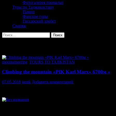
Фотогалерея промальп
Туры по Таджикистану
Памир
Фанские горы
Гиссарский хребет
Снаряж
Найти:
Архив за месяц: Май 2018
mountaineering
,
TOURS TO TAJIKISTAN
Climbing the mountain «PIK Karl Marx» 6700м «
07.05.2018
jamik
Добавить комментарий
In honor of the year of tourism development and traditional national cra
Social organization of Mountain sports Club «AGBA» in the summer o
The main purpose of the expedition. Climbing the mountain «PIK Ka