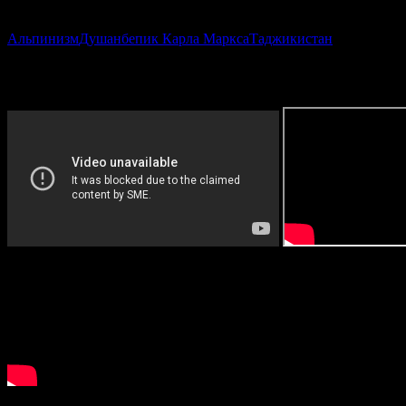
E-mail; turakademia@gmail.com
Альпинизм
Душанбе
пик Карла Маркса
Таджикистан
VIDEO