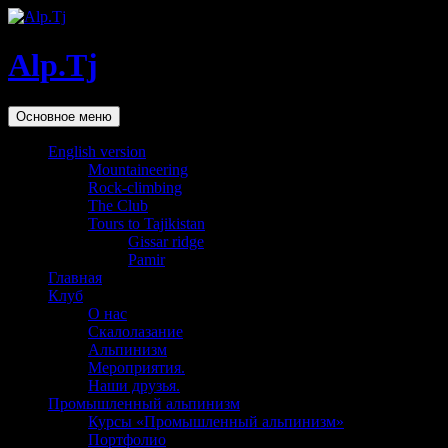
Alp.Tj
Поиск
Перейти
Основное меню
к
содержимому
English version
Mountaineering
Rock-climbing
The Club
Tours to Tajikistan
Gissar ridge
Pamir
Главная
Клуб
О нас
Скалолазание
Альпинизм
Мероприятия.
Наши друзья.
Промышленный альпинизм
Курсы «Промышленный альпинизм»
Портфолио