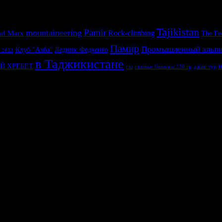
Tajikistan
Pamir
mountaineering
rl Marx
Rock-climbing
The Fe
Памир
Промышленный альп
Клуб "Ахба"
Ледник Федченко
 2012
в Таджикистане
и
Й ХРЕБЕТ
газ
газовые баллоны 230 гр
джип тур
 better.