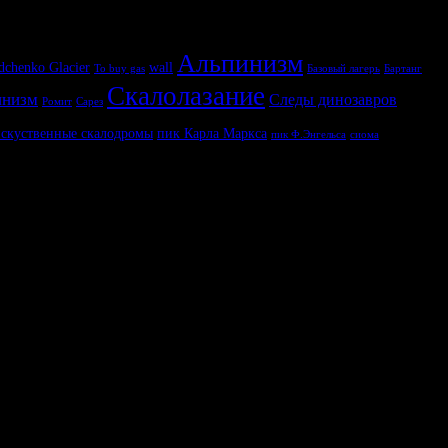
Альпинизм
dchenko Glacier
wall
To buy gas
Базовый лагерь
Бартанг
Скалолазание
инизм
Следы динозавров
Ромит
Сарез
скуственные скалодромы
пик Карла Маркса
пик Ф.Энгельса
сиома