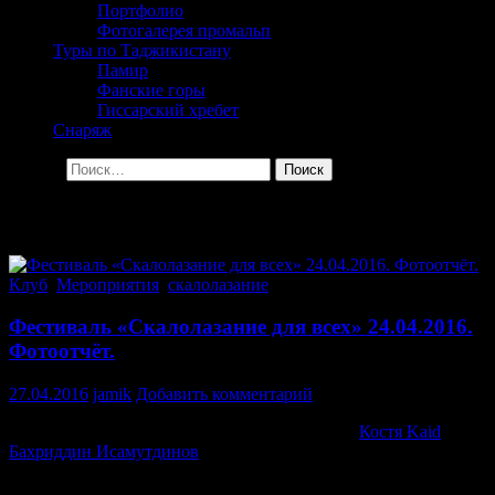
Портфолио
Фотогалерея промальп
Туры по Таджикистану
Памир
Фанские горы
Гиссарский хребет
Снаряж
Найти:
Архив за месяц: Апрель 2016
Клуб
,
Мероприятия
,
скалолазание
Фестиваль «Скалолазание для всех» 24.04.2016.
Фотоотчёт.
27.04.2016
jamik
Добавить комментарий
Народу приехало много. Были знаменитости:
Костя Kaid
,
Бахриддин Исамутдинов
. Были красивые девушки. Всего
было около тридцати человек молодёжи. Ребята смогли
попробовать себя в скалолазании, увидеть красоту наших гор,