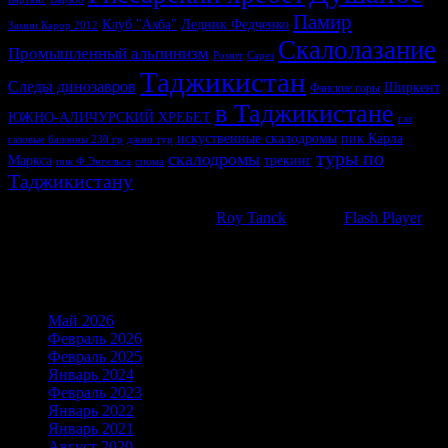
Памир
Клуб "Ахба"
Ледник Федченко
Замин Карор 2012
Скалолазание
Промышленный альпинизм
Ромит
Сарез
Таджикистан
Следы динозавров
Ширкент
Фанские горы
в Таджикистане
ЮЖНО-АЛИЧУРСКИЙ ХРЕБЕТ
газ
искуственные скалодромы
пик Карла
газовые баллоны 230 гр
джип тур
туры по
скалодромы
Маркса
трекинг
пик Ф.Энгельса
сиома
Таджикистану
WP Cumulus Flash tag cloud by
Roy Tanck
requires
Flash Player
9
or better.
Архивы
Май 2026
(6)
Февраль 2026
(21)
Февраль 2025
(21)
Январь 2024
(19)
Февраль 2023
(15)
Январь 2022
(23)
Январь 2021
(16)
Август 2020
(1)