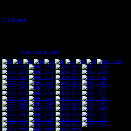
и просто подышать свежим воздухом. К сожалению, в самый
разгар мероприятия нам пришлось отвлечься для проведения
небольших спасательных работ. Наши друзья пара планеристы
Е.О.Лоренц
совершили незапланированную посадку на
крутом склоне, мы помогли им вылезти оттуда. Когда
вернулись, то народ уже притомился и соревнования между
новичками решили уже не проводить. Но всё равно
мероприятие получилось интересным. И мы обязательно
постараемся провести ещё один фестиваль осенью, в сентябре-
октябре.
До встречи в горах!