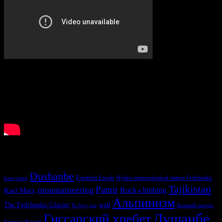
У нас ищут
Dushanbe
Friedrich Engels
Hydro-meteorological station Fedchenko
base camp
Tajikistan
Pamir
mountaineering
Karl Marx
Rock-climbing
Альпинизм
The Fedchenko Glacier
wall
To buy gas
Базовый лагерь
Душанбе
Гиссарский хребет
Бартанг
Варзоб