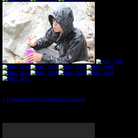
vvv
в Таджикистане
Душанбе
Скалолазание
VIDEO