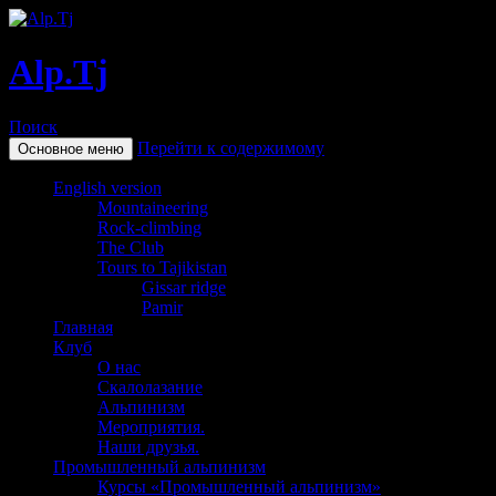
Alp.Tj
Поиск
Перейти к содержимому
Основное меню
English version
Mountaineering
Rock-climbing
The Club
Tours to Tajikistan
Gissar ridge
Pamir
Главная
Клуб
О нас
Скалолазание
Альпинизм
Мероприятия.
Наши друзья.
Промышленный альпинизм
Курсы «Промышленный альпинизм»