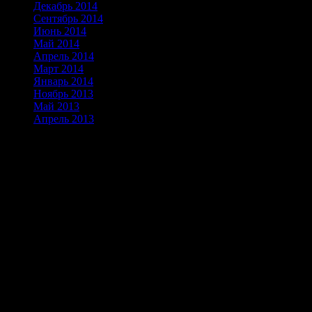
Декабрь 2014
(2)
Сентябрь 2014
(3)
Июнь 2014
(3)
Май 2014
(2)
Апрель 2014
(2)
Март 2014
(3)
Январь 2014
(3)
Ноябрь 2013
(6)
Май 2013
(8)
Апрель 2013
(24)
Альпинизм скалолазание горный
туризм в Таджикистане
Скоро!
Звоните
contacts
mob +992934535909 e-mail: turakademia@gmail.com