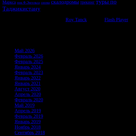
туры по
скалодромы
Маркса
трекинг
пик Ф.Энгельса
сиома
Таджикистану
WP Cumulus Flash tag cloud by
Roy Tanck
requires
Flash Player
9
or better.
Архивы
Май 2026
(6)
Февраль 2026
(21)
Февраль 2025
(21)
Январь 2024
(19)
Февраль 2023
(15)
Январь 2022
(23)
Январь 2021
(16)
Август 2020
(1)
Апрель 2020
(2)
Февраль 2020
(2)
Май 2019
(18)
Апрель 2019
(1)
Февраль 2019
(1)
Январь 2019
(1)
Ноябрь 2018
(1)
Сентябрь 2018
(1)