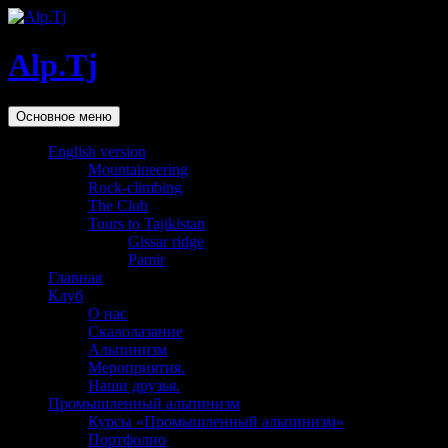
Alp.Tj
Поиск
Перейти
Основное меню
к
содержимому
English version
Mountaineering
Rock-climbing
The Club
Tours to Tajikistan
Gissar ridge
Pamir
Главная
Клуб
О нас
Скалолазание
Альпинизм
Мероприятия.
Наши друзья.
Промышленный альпинизм
Курсы «Промышленный альпинизм»
Портфолио