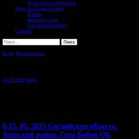
Фотогалерея промальп
Туры по Таджикистану
Памир
Фанские горы
Гиссарский хребет
Снаряж
Найти:
Клуб
,
Мероприятия
2025 год мероприятия.
16.02.2026
jamik
Были походы, восхождения, скальные тренировки. Кроме
этого в прошлом году Клуб активно действовал обучая
специалистов народного хозяйства по программе курсов
«Основы безопасности при работе на высоте» . Посмотрите
фотоотчёты с проведённых мероприятий.
8-12. 01. 2025 Согдийская область.
Аштский район. Гора Бобои Об.