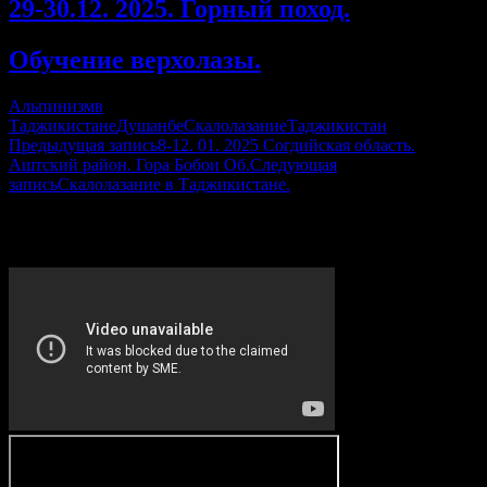
29-30.12. 2025. Горный поход.
Обучение верхолазы.
Альпинизм
в
Таджикистане
Душанбе
Скалолазание
Таджикистан
Навигация
Предыдущая запись
8-12. 01. 2025 Согдийская область.
Аштский район. Гора Бобои Об.
Следующая
по
запись
Скалолазание в Таджикистане.
записям
VIDEO