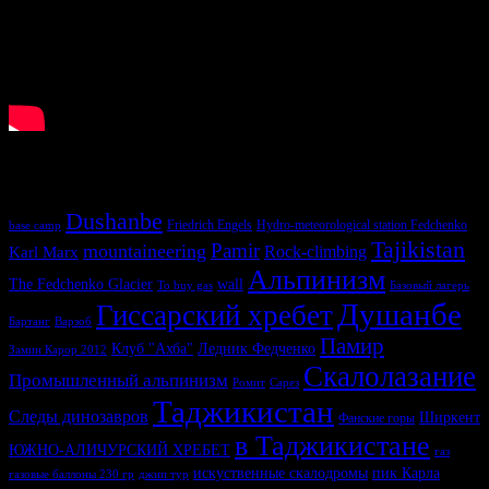
У нас ищут
Dushanbe
Friedrich Engels
Hydro-meteorological station Fedchenko
base camp
Tajikistan
Pamir
mountaineering
Karl Marx
Rock-climbing
Альпинизм
The Fedchenko Glacier
wall
To buy gas
Базовый лагерь
Душанбе
Гиссарский хребет
Бартанг
Варзоб
Памир
Клуб "Ахба"
Ледник Федченко
Замин Карор 2012
Скалолазание
Промышленный альпинизм
Ромит
Сарез
Таджикистан
Следы динозавров
Ширкент
Фанские горы
в Таджикистане
ЮЖНО-АЛИЧУРСКИЙ ХРЕБЕТ
газ
искуственные скалодромы
пик Карла
газовые баллоны 230 гр
джип тур