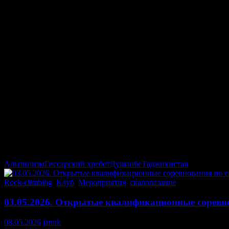
Альпинизм
Гиссарский хребет
Душанбе
Таджикистан
Rock-climbing
,
Клуб
,
Мероприятия
,
скалолазание
03.05.2026. Открытые квалификационные соревн
08.05.2026
jamik