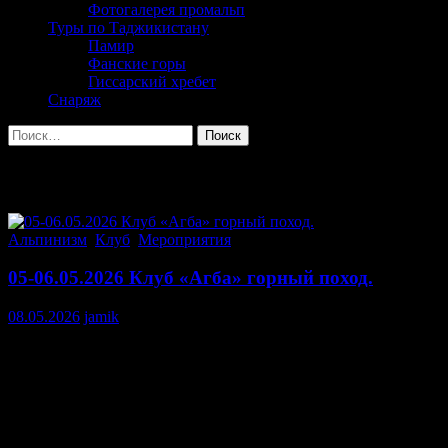
Фотогалерея промальп
Туры по Таджикистану
Памир
Фанские горы
Гиссарский хребет
Снаряж
Найти:
Архив метки: Душанбе
Альпинизм
,
Клуб
,
Мероприятия
05-06.05.2026 Клуб «Агба» горный поход.
08.05.2026
jamik
05-06 2Клуб «Агба» горный поход. Перевал Варзобская пила.